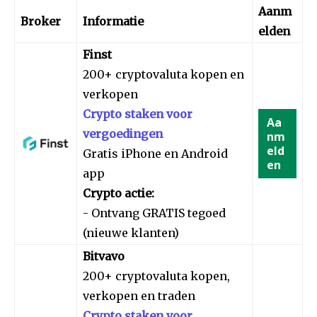
Aanm
Broker
Informatie
elden
Finst
200+ cryptovaluta kopen en
verkopen
Crypto staken voor
Aa
vergoedingen
nm
eld
Gratis iPhone en Android
en
app
Crypto actie:
- Ontvang GRATIS tegoed
(nieuwe klanten)
Bitvavo
200+ cryptovaluta kopen,
verkopen en traden
Crypto staken voor