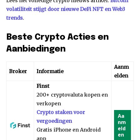
Lees het volledige crypto nieuws artikel:
Bitcoin
volatiliteit stijgt door nieuwe DeFi NFT en Web3
trends
.
Beste Crypto Acties en
Aanbiedingen
Aanm
Broker
Informatie
elden
Finst
200+ cryptovaluta kopen en
verkopen
Crypto staken voor
Aa
vergoedingen
nm
eld
Gratis iPhone en Android
en
app