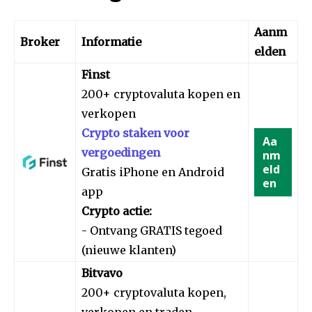
Aanm
Broker
Informatie
elden
Finst
200+ cryptovaluta kopen en
verkopen
Crypto staken voor
Aa
vergoedingen
nm
eld
Gratis iPhone en Android
en
app
Crypto actie:
- Ontvang GRATIS tegoed
(nieuwe klanten)
Bitvavo
200+ cryptovaluta kopen,