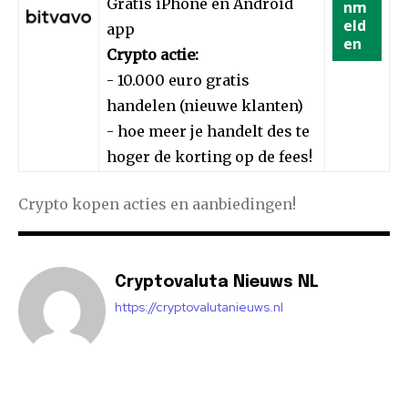
Gratis iPhone en Android
nm
eld
app
en
Crypto actie:
- 10.000 euro gratis
handelen (nieuwe klanten)
- hoe meer je handelt des te
hoger de korting op de fees!
Crypto kopen acties en aanbiedingen!
Cryptovaluta Nieuws NL
https://cryptovalutanieuws.nl