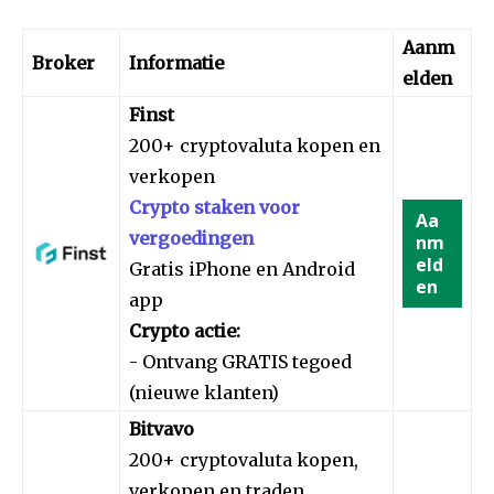
Aanm
Broker
Informatie
elden
Finst
200+ cryptovaluta kopen en
verkopen
Crypto staken voor
Aa
vergoedingen
nm
eld
Gratis iPhone en Android
en
app
Crypto actie:
- Ontvang GRATIS tegoed
(nieuwe klanten)
Bitvavo
200+ cryptovaluta kopen,
verkopen en traden