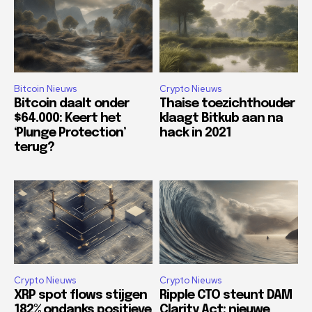
Bitcoin Nieuws
Crypto Nieuws
Bitcoin daalt onder
Thaise toezichthouder
$64.000: Keert het
klaagt Bitkub aan na
‘Plunge Protection’
hack in 2021
terug?
Crypto Nieuws
Crypto Nieuws
XRP spot flows stijgen
Ripple CTO steunt DAM
182% ondanks positieve
Clarity Act: nieuwe