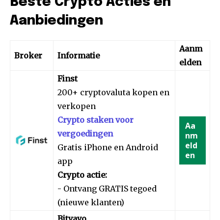
Beste Crypto Acties en
Aanbiedingen
Aanm
Broker
Informatie
elden
Finst
200+ cryptovaluta kopen en
verkopen
Crypto staken voor
Aa
vergoedingen
nm
eld
Gratis iPhone en Android
en
app
Crypto actie:
- Ontvang GRATIS tegoed
(nieuwe klanten)
Bitvavo