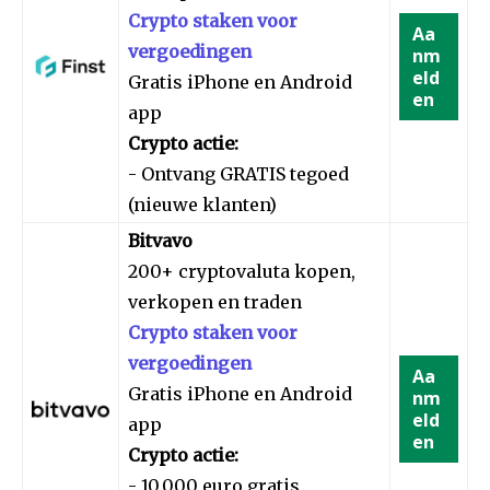
Crypto staken voor
Aa
vergoedingen
nm
eld
Gratis iPhone en Android
en
app
Crypto actie:
- Ontvang GRATIS tegoed
(nieuwe klanten)
Bitvavo
200+ cryptovaluta kopen,
verkopen en traden
Crypto staken voor
vergoedingen
Aa
Gratis iPhone en Android
nm
eld
app
en
Crypto actie:
- 10.000 euro gratis