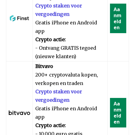
Crypto staken voor
Aa
vergoedingen
nm
eld
Gratis iPhone en Android
en
app
Crypto actie:
- Ontvang GRATIS tegoed
(nieuwe klanten)
Bitvavo
200+ cryptovaluta kopen,
verkopen en traden
Crypto staken voor
vergoedingen
Aa
Gratis iPhone en Android
nm
eld
app
en
Crypto actie:
- 10.000 euro gratis