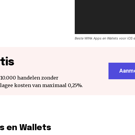
Beste WINk Apps en Wallets voor iOS 
tis
Aanme
€10.000 handelen zonder
 lagee kosten van maximaal 0,25%.
s en Wallets