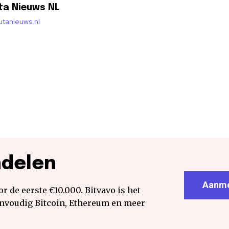
ta Nieuws NL
lutanieuws.nl
ndelen
Aanme
r de eerste €10.000. Bitvavo is het
envoudig Bitcoin, Ethereum en meer