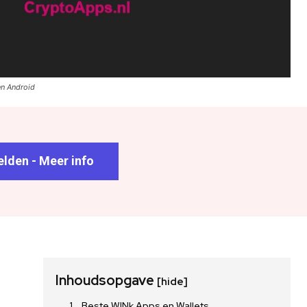
en Android
lden - Meer info
Inhoudsopgave
[hide]
Beste WINk Apps en Wallets