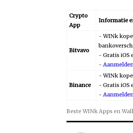
Crypto
Informatie 
App
- WINk kopen
bankoverschr
Bitvavo
- Gratis iOS
-
Aanmelden 
- WINk kopen
Binance
- Gratis iOS
-
Aanmelden 
Beste WINk Apps en Wall