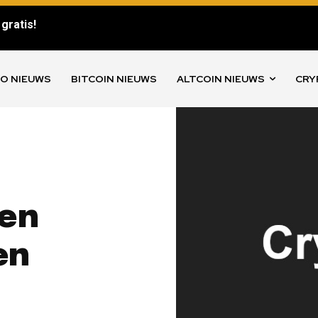
gratis!
O NIEUWS
BITCOIN NIEUWS
ALTCOIN NIEUWS
CRY
 en
en