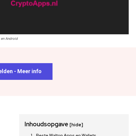
 en Android
lden - Meer info
Inhoudsopgave
[hide]
Beste Walton Apps en Wallets