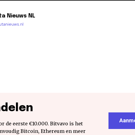
ta Nieuws NL
lutanieuws.nl
ndelen
Aanme
r de eerste €10.000. Bitvavo is het
envoudig Bitcoin, Ethereum en meer