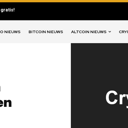
gratis!
O NIEUWS
BITCOIN NIEUWS
ALTCOIN NIEUWS
CRY
n
en