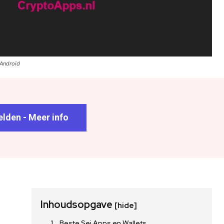
 Android
lden - Meer info
Inhoudsopgave
[hide]
Beste Sei Apps en Wallets