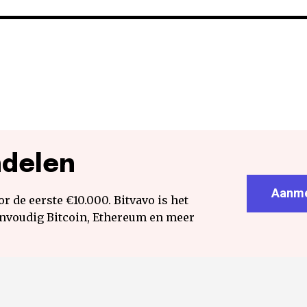
ndelen
Aanme
r de eerste €10.000. Bitvavo is het
envoudig Bitcoin, Ethereum en meer