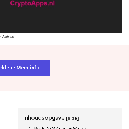
n Android
lden - Meer info
Inhoudsopgave
[hide]
Beste NEM Apps en Wallets