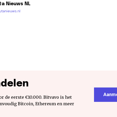
ta Nieuws NL
lutanieuws.nl
ndelen
Aanme
r de eerste €10.000. Bitvavo is het
envoudig Bitcoin, Ethereum en meer