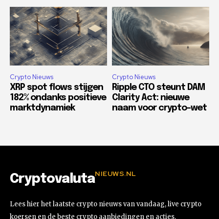
Crypto Nieuws
Crypto Nieuws
XRP spot flows stijgen
Ripple CTO steunt DAM
182% ondanks positieve
Clarity Act: nieuwe
marktdynamiek
naam voor crypto-wet
NIEUWS.NL
Cryptovaluta
Lees hier het laatste crypto nieuws van vandaag, live crypto
koersen en de beste crypto aanbiedingen en acties.