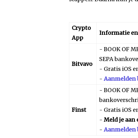
Crypto
Informatie e
App
- BOOK OF ME
SEPA bankover
Bitvavo
- Gratis iOS 
-
Aanmelden b
- BOOK OF ME
bankoverschri
Finst
- Gratis iOS 
-
Meld je aan 
-
Aanmelden b