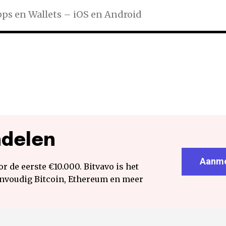
s en Wallets – iOS en Android
ndelen
Aanme
r de eerste €10.000. Bitvavo is het
envoudig Bitcoin, Ethereum en meer