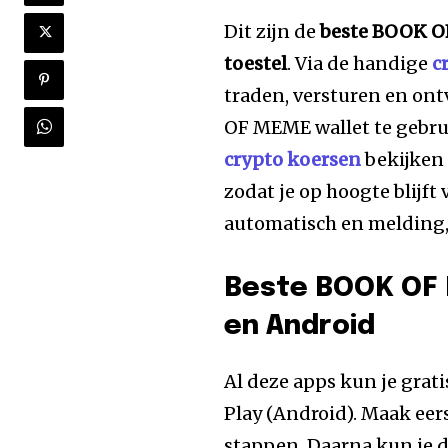
Dit zijn de
beste BOOK OF
toestel
. Via de handige
c
traden, versturen en on
OF MEME wallet te gebrui
crypto koersen
bekijken e
zodat je op hoogte blijft
automatisch en melding, 
Beste BOOK OF 
en Android
Al deze apps kun je grat
Play (Android). Maak eers
stappen. Daarna kun je 