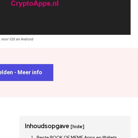
voor iOS en Android
lden - Meer info
Inhoudsopgave
[hide]
Beste BOOK OF MEME Apps en Wallets