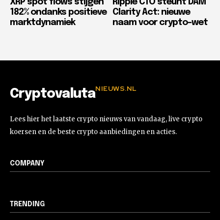
XRP spot flows stijgen
Ripple CTO steunt DAM
182% ondanks positieve
Clarity Act: nieuwe
marktdynamiek
naam voor crypto-wet
NIEUWS.NL
Cryptovaluta
Lees hier het laatste crypto nieuws van vandaag, live crypto
koersen en de beste crypto aanbiedingen en acties.
COMPANY
TRENDING