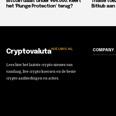
Bitcoin daalt onder $64.000: Keert
Thaise toe
het ‘Plunge Protection’ terug?
Bitkub aan 
NIEUWS.NL
COMPANY
Cryptovaluta
Lees hier het laatste crypto nieuws van
vandaag, live crypto koersen en de beste
crypto aanbiedingen en acties.