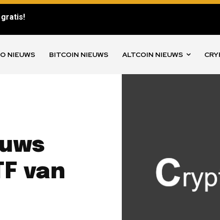
gratis!
O NIEUWS
BITCOIN NIEUWS
ALTCOIN NIEUWS
CRY
euws
TF van