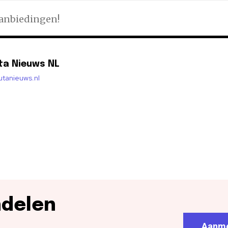
aanbiedingen!
ta Nieuws NL
lutanieuws.nl
ndelen
Aanme