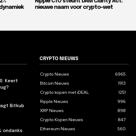
82%
Ripple CTO steunt DAM Clarity Act:
tdynamiek
nieuwe naam voor crypto-wet
CRYPTO NIEUWS
Crypto Nieuws
6965
0: Keert
Bitcoin Nieuws
1913
rug?
Crypto kopen met iDEAL
1251
Ripple Nieuws
996
agt Bitkub
XRP Nieuws
898
Crypto Kopen Nieuws
847
Ethereum Nieuws
560
2% ondanks