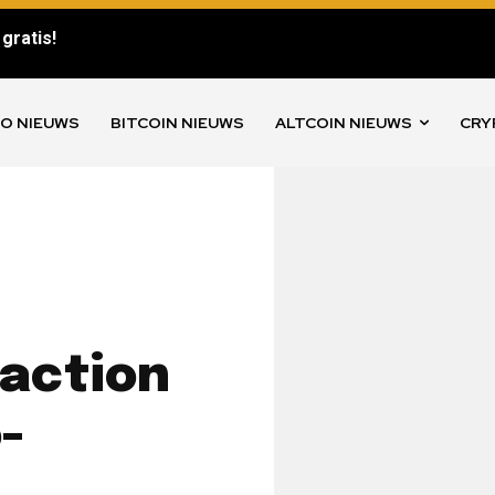
gratis!
O NIEUWS
BITCOIN NIEUWS
ALTCOIN NIEUWS
CRY
-action
-