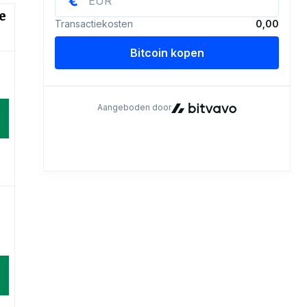
e
d
d