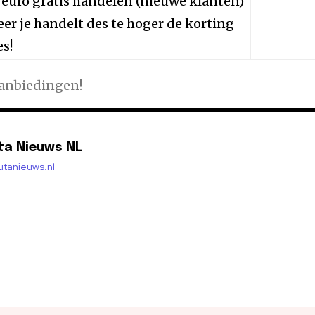
 euro gratis handelen (nieuwe klanten)
er je handelt des te hoger de korting
es!
aanbiedingen!
ta Nieuws NL
lutanieuws.nl