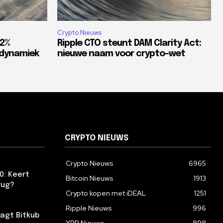
Crypto Nieuws
82%
Ripple CTO steunt DAM Clarity Act:
tdynamiek
nieuwe naam voor crypto-wet
CRYPTO NIEUWS
Crypto Nieuws
6965
0: Keert
Bitcoin Nieuws
1913
rug?
Crypto kopen met iDEAL
1251
Ripple Nieuws
996
agt Bitkub