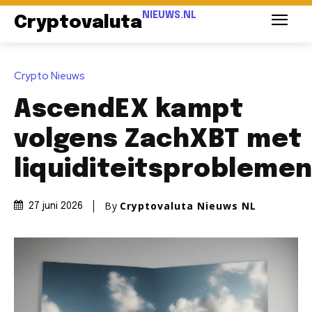
NIEUWS.NL
Cryptovaluta
Crypto Nieuws
AscendEX kampt
volgens ZachXBT met
liquiditeitsprobleme
By
Cryptovaluta Nieuws NL
27 juni 2026