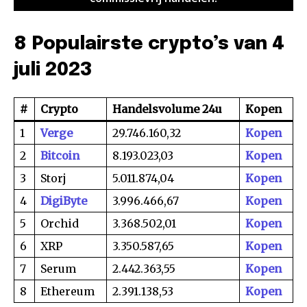
8 Populairste crypto’s van 4
juli 2023
#
Crypto
Handelsvolume 24u
Kopen
1
Verge
29.746.160,32
Kopen
2
Bitcoin
8.193.023,03
Kopen
3
Storj
5.011.874,04
Kopen
4
DigiByte
3.996.466,67
Kopen
5
Orchid
3.368.502,01
Kopen
6
XRP
3.350.587,65
Kopen
7
Serum
2.442.363,55
Kopen
8
Ethereum
2.391.138,53
Kopen