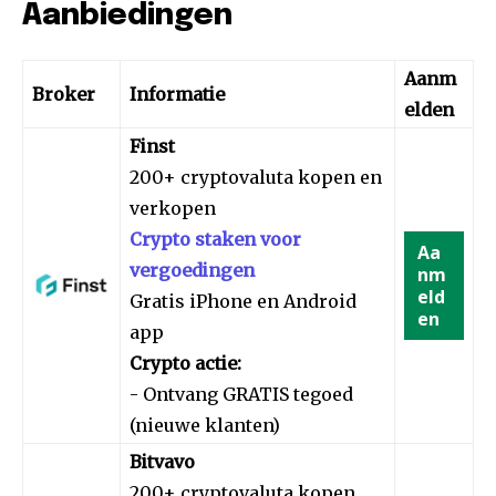
Aanbiedingen
Aanm
Broker
Informatie
elden
Finst
200+ cryptovaluta kopen en
verkopen
Crypto staken voor
Aa
vergoedingen
nm
eld
Gratis iPhone en Android
en
app
Crypto actie:
- Ontvang GRATIS tegoed
(nieuwe klanten)
Bitvavo
200+ cryptovaluta kopen,