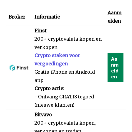
Aanm
Broker
Informatie
elden
Finst
200+ cryptovaluta kopen en
verkopen
Crypto staken voor
Aa
vergoedingen
nm
eld
Gratis iPhone en Android
en
app
Crypto actie:
- Ontvang GRATIS tegoed
(nieuwe klanten)
Bitvavo
200+ cryptovaluta kopen,
verkopen en traden