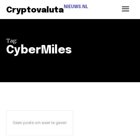
NIEUWS.NL
Cryptovaluta
Tag:
CyberMiles
Geen posts om weer te geven